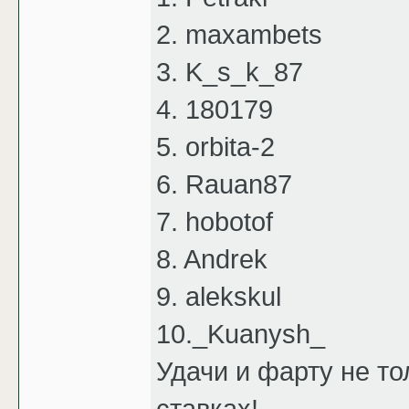
2. maxambets
3. K_s_k_87
4. 180179
5. orbita-2
6. Rauan87
7. hobotof
8. Andrek
9. alekskul
10._Kuanysh_
Удачи и фарту не то
ставках!