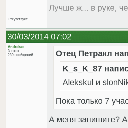
Лучше ж... в руке, че
Отсутствует
30/03/2014 07:02
Andrekas
Отец Петракл на
Знаток
239 сообщений
K_s_K_87 напис
Alekskul и slonN
Пока только 7 уча
А меня запишите? A