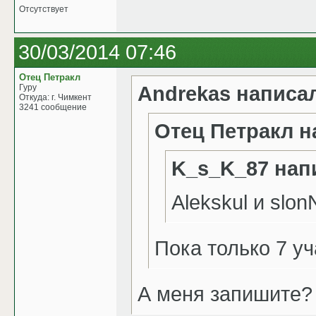
Отсутствует
30/03/2014 07:46
Отец Петракл
Andrekas написа
Гуру
Откуда: г. Чимкент
3241 сообщение
Отец Петракл н
K_s_K_87 нап
Alekskul и slo
Пока только 7 у
А меня запишите?