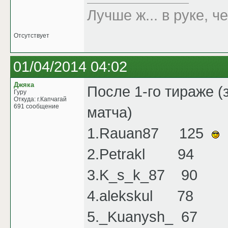
Лучше ж... в руке, че
Отсутствует
01/04/2014 04:02
Джяка
После 1-го тираже 
Гуру
Откуда: г.Капчагай
691 сообщение
матча)
1.Rauan87 125
2.Petrakl 94
3.K_s_k_87 90
4.alekskul 78
5._Kuanysh_ 67