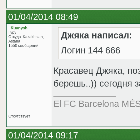
01/04/2014 08:49
_Kuanysh_
Джяка написал:
Гуру
Откуда: Kazakhstan,
Astana
1550 сообщений
Логин 144 666
Красавец Джяка, по
берешь..)) сегодня з
El FC Barcelona M
Отсутствует
01/04/2014 09:17