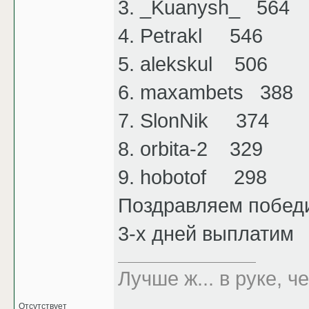
3. _Kuanysh_ 564
4. Petrakl 546
5. alekskul 506
6. maxambets 388
7. SlonNik 374
8. orbita-2 329
9. hobotof 298
Поздравляем победит
3-х дней выплатим
Лучше ж... в руке, че
Отсутствует