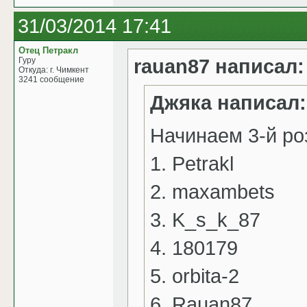
31/03/2014 17:41
Отец Петракл
rauan87 написал:
Гуру
Откуда: г. Чимкент
3241 сообщение
Джяка написал:
Начинаем 3-й р
1. Petrakl
2. maxambets
3. K_s_k_87
4. 180179
5. orbita-2
6. Rauan87