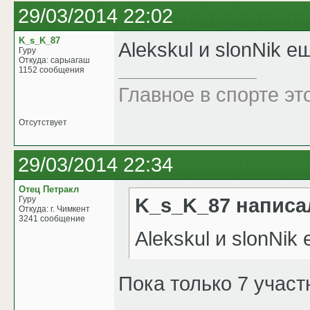
29/03/2014 22:02
K_s_K_87
Alekskul и slonNik е
Гуру
Откуда: сарыагаш
1152 сообщения
Главное в спорте эт
Отсутствует
29/03/2014 22:34
Отец Петракл
K_s_K_87 написа
Гуру
Откуда: г. Чимкент
3241 сообщение
Alekskul и slonNik
Пока только 7 участ