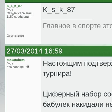
K_s_K_87
K_s_k_87
Гуру
Откуда: сарыагаш
1152 сообщения
Главное в спорте эт
Отсутствует
27/03/2014 16:59
maxambets
Настоящим подтверж
Гуру
566 сообщений
турнира!
Циферный набор со
бабулек накидали не