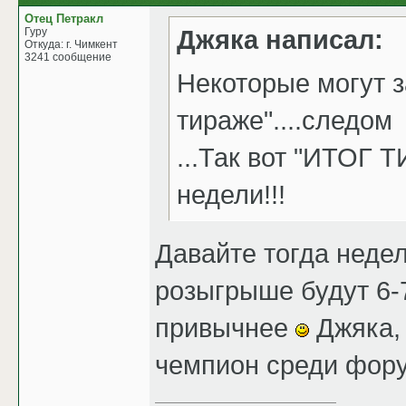
Отец Петракл
Джяка написал:
Гуру
Откуда: г. Чимкент
3241 сообщение
Некоторые могут з
тираже"....следом
...Так вот "ИТОГ
недели!!!
Давайте тогда недел
розыгрыше будут 6-7
привычнее
Джяка, 
чемпион среди фор