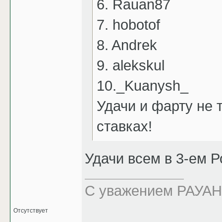
6. Rauan87
7. hobotof
8. Andrek
9. alekskul
10._Kuanysh_
Удачи и фарту не т
ставках!
Удачи всем в 3-ем 
C уважением РАУАН!
Отсутствует