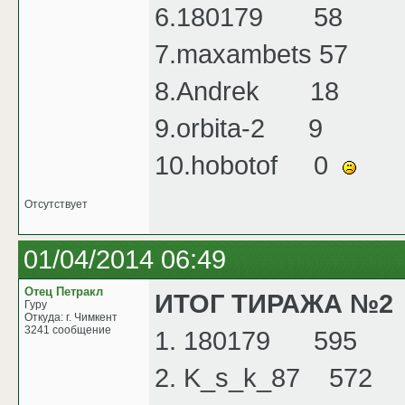
6.180179 58
7.maxambets 57
8.Andrek 18
9.orbita-2 9
10.hobotof 0
Отсутствует
01/04/2014 06:49
Отец Петракл
ИТОГ ТИРАЖА №2
Гуру
Откуда: г. Чимкент
3241 сообщение
1. 180179 595
2. K_s_k_87 572