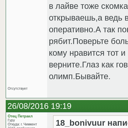
в лайве тоже скомк
открываешь,а ведь 
оперативно.А так по
рябит.Поверьте боль
кому нравится тот и
верните.Глаз как го
олимп.Бывайте.
Отсутствует
26/08/2016 19:19
Отец Петракл
18_bonivuur напи
Гуру
Откуда: г. Чимкент