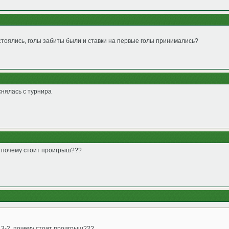
остоялись, голы забиты были и ставки на первые голы принимались?
снялась с турнира
 почему стоит проигрыш???
3-2, почему стоит проигрыш???