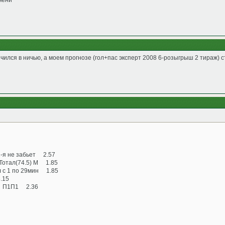
мени
нчился в ничью, а моем прогнозе (гол+пас эксперт 2008 6-розыгрыш 2 тираж) 
-я не забьет 2.57
Тотал(74.5) М 1.85
 с 1 по 29мин 1.85
.15
е П1П1 2.36