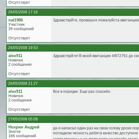
Отсутствует
26/05/2008 17:16
nat1986
Здравствуйте, проверьте пожалуйста квитанцию
Участник
39 сообщений
Отсутствует
26/05/2008 19:53
alex911
Здравствуйте! В моей квитанции 4/972761 до си
Новичок
2 сообщения
Отсутствует
26/05/2008 21:27
alex911
Все в порядке. Еще раз спасибо.
Новичок
2 сообщения
Отсутствует
27/05/2008 05:08
Нохрин Андрей
да я написал один раз на свою голову досих п
Знаток
погладили чесность ребята качество доступное
166 сообщений