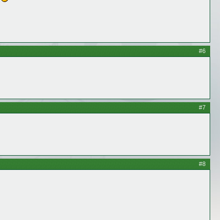
)
#6
#7
#8