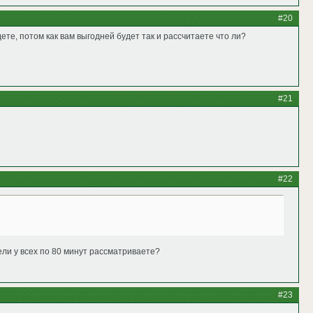
#20
дете, потом как вам выгодней будет так и рассчитаете что ли?
#21
#22
жели у всех по 80 минут рассматриваете?
#23