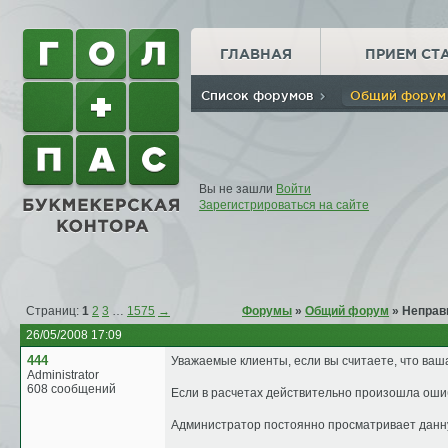
ГЛАВНАЯ
ПРИЕМ СТ
Список форумов
Общий фору
Вы не зашли
Войти
Зарегистрироваться на сайте
Страниц:
1
2
3
…
1575
→
Форумы
»
Общий форум
» Неправ
26/05/2008 17:09
444
Уважаемые клиенты, если вы считаете, что ваш
Administrator
608 сообщений
Если в расчетах действительно произошла ошиб
Администратор постоянно просматривает данн