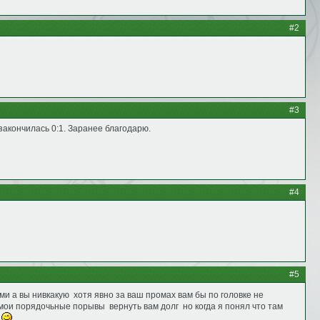
#2
#3
закончилась 0:1. Заранее благодарю.
#4
#5
и а вы нивкакую хотя явно за ваш промах вам бы по головке не
мои порядочьные порывы вернуть вам долг но когда я понял что там