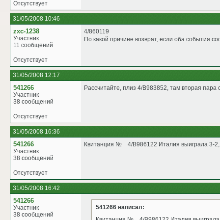
Отсутствует
31/05/2008 10:46
zxc-1238
4/860119
Участник
По какой причине возврат, если оба события с
11 сообщений
Отсутствует
31/05/2008 12:17
541266
Рассчитайте, плиз 4/B983852, там вторая пара 
Участник
38 сообщений
Отсутствует
31/05/2008 16:36
541266
Квитанция № 4/B986122 Италия выиграла 3-2,
Участник
38 сообщений
Отсутствует
31/05/2008 16:42
541266
541266 написал:
Участник
38 сообщений
Квитанция № 4/B986122 Италия выиграла 