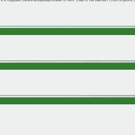
 я подумал зачем возвращать вам то чего у вас и так хватает (тоесть денги 
0