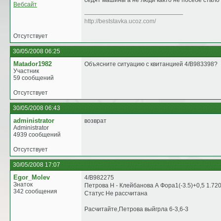
седят машины а не люди както не посебе стало и
Вебсайт
http://beststavka.ucoz.com/
Отсутствует
30/05/2008 06:25
Matador1982
Объясните ситуацию с квитанцией 4/B983398?
Участник
59 сообщений
Отсутствует
30/05/2008 06:43
administrator
возврат
Administrator
4939 сообщений
Отсутствует
30/05/2008 17:07
Egor_Molev
4/B982275
Знаток
Петрова Н - Клейбанова А Фора1(-3.5)+0,5 1.72
342 сообщения
Статус Не рассчитана
Расчитайте,Петрова выйгрла 6-3,6-3