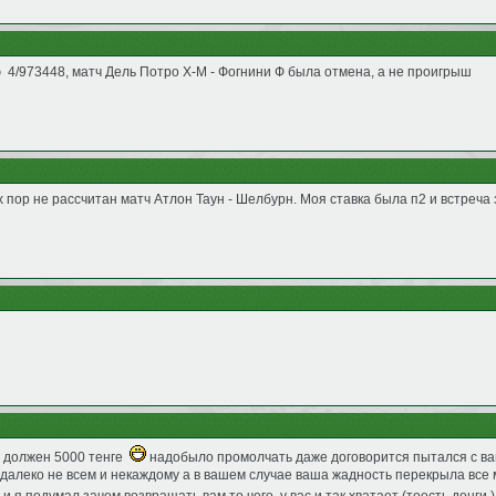
 4/973448, матч Дель Потро Х-М - Фогнини Ф была отмена, а не проигрыш
х пор не рассчитан матч Атлон Таун - Шелбурн. Моя ставка была п2 и встреча 
ор должен 5000 тенге
надобыло промолчать даже договорится пытался с вам
 далеко не всем и некаждому а в вашем случае ваша жадность перекрыла все 