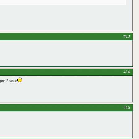
#13
#14
щие 3 часа
#15