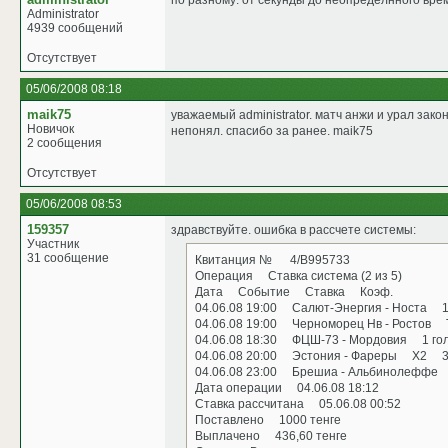
по разному: от секунды до неопределнного вре
Administrator
4939 сообщений
Отсутствует
05/06/2008 08:18
maik75
уважаемый administrator. матч анжи и урал зако
Новичок
непонял. спасибо за ранее. maik75
2 сообщения
Отсутствует
05/06/2008 08:53
159357
здравствуйте. ошибка в рассчете системы:
Участник
31 сообщение
Квитанция № 4/B995733
Операция Ставка система (2 из 5)
Дата Событие Ставка Коэф.
04.06.08 19:00 Салют-Энергия - Носта 1
04.06.08 19:00 Черноморец Нв - Ростов 
04.06.08 18:30 ФЦШ-73 - Мордовия 1 гол
04.06.08 20:00 Эстония - Фареры Х2 3
04.06.08 23:00 Брешиа - Альбинолефф
Дата операции 04.06.08 18:12
Ставка рассчитана 05.06.08 00:52
Поставлено 1000 тенге
Выплачено 436,60 тенге