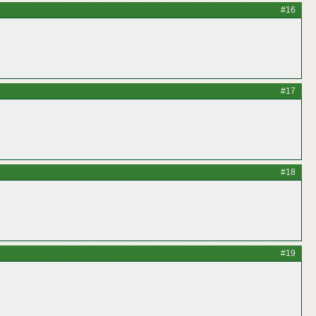
#16
#17
#18
#19