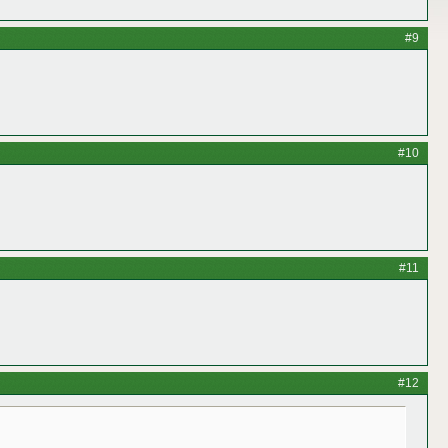
#9
#10
#11
#12