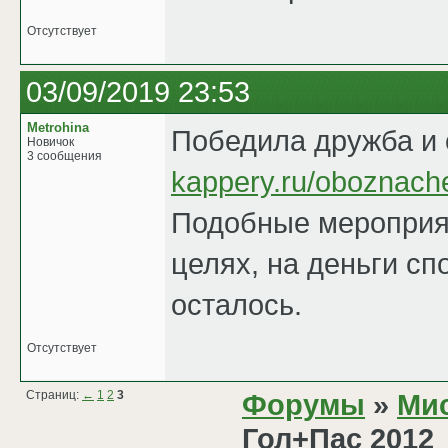
Отсутствует
03/09/2019 23:53
Metrohina
Победила дружба и
Новичок
3 сообщения
kappery.ru/oboznach
Подобные мероприят
целях, на деньги сп
осталось.
Отсутствует
Страниц:
←
1
2
3
Форумы
»
Мис
Гол+Пас 2012