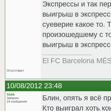
Экспрессы и так пе
выигрыш в экспрессе
суеверие какое то.
произошедшему с то
выигрыш в экспрессе.
El FC Barcelona M
Отсутствует
10/08/2012 23:48
Shtik
Блин, опять я всё п
Забанен
24 сообщения
Кто выиграл хоть ко