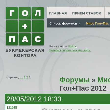
ГЛАВНАЯ
ПРИЕМ СТАВОК
Список форумов
Мисс Гол+Пас
Вы не зашли
Войти
Зарегистрироваться на сайте
Страниц:
←
1
2
3
Форумы
»
Мис
Гол+Пас 2012
28/05/2012 18:33
131085