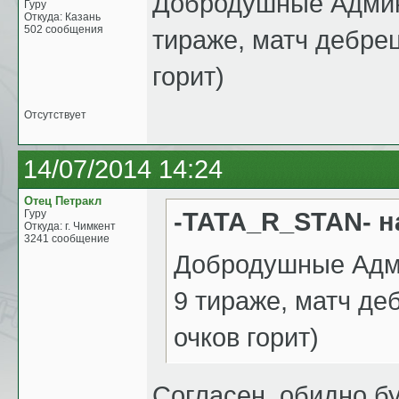
Добродушные Админы
Гуру
Откуда: Казань
502 сообщения
тираже, матч дебрец
горит)
Отсутствует
14/07/2014 14:24
Отец Петракл
-TATA_R_STAN- н
Гуру
Откуда: г. Чимкент
3241 сообщение
Добродушные Адми
9 тираже, матч де
очков горит)
Согласен, обидно бу