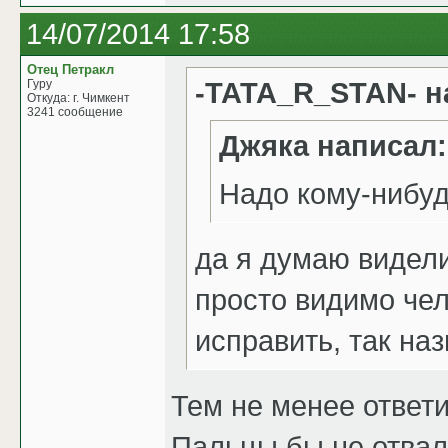
14/07/2014 17:58
Отец Петракл
-TATA_R_STAN- н
Гуру
Откуда: г. Чимкент
3241 сообщение
Джяка написал:
Надо кому-нибудь
да я думаю видел
просто видимо чел
исправить, так на
Тем не менее ответ
Пальцы бы не отвал