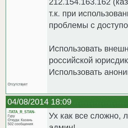
212.154.163.162 (ка
т.к. при использов
проблемы с доступо
Использовать внешн
российской юрисди
Использовать анон
Отсутствует
04/08/2014 18:09
-TATA_R_STAN-
Ух как все сложно, 
Гуру
Откуда: Казань
502 сообщения
админ!