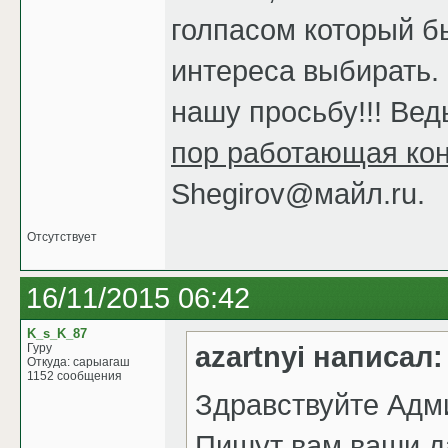
голпасом который б
интереса выбирать.
нашу просьбу!!! Вед
пор работающая ко
Shegirov@майл.ru.
Отсутствует
16/11/2015 06:42
K_s_K_87
azartnyi написал:
Гуру
Откуда: сарыагаш
1152 сообщения
Здравствуйте Адм
Пишут вам ваши д