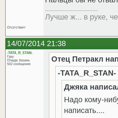
Лучше ж... в руке, че
Отсутствует
14/07/2014 21:38
-TATA_R_STAN-
Отец Петракл на
Гуру
Откуда: Казань
502 сообщения
-TATA_R_STAN-
Джяка написа
Надо кому-ниб
написать....