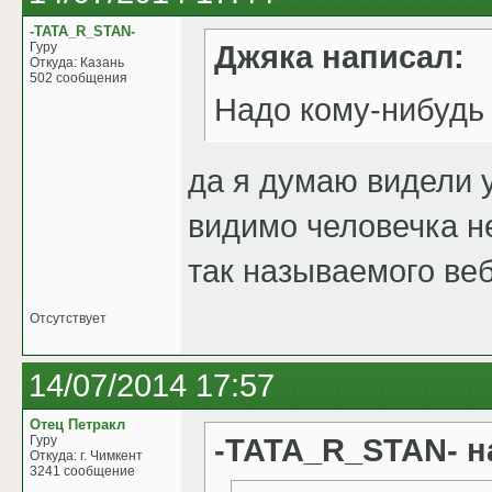
-TATA_R_STAN-
Джяка написал:
Гуру
Откуда: Казань
502 сообщения
Надо кому-нибудь 
да я думаю видели 
видимо человечка не
так называемого ве
Отсутствует
14/07/2014 17:57
Отец Петракл
-TATA_R_STAN- н
Гуру
Откуда: г. Чимкент
3241 сообщение