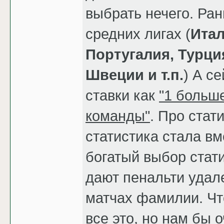
выбрать нечего. Ра
средних лигах (
Итал
Португалия, Турци
Швеции и т.п.
) А с
ставки как
"1 больше
команды"
. Про стат
статистика стала вм
богатый выбор стат
дают пенальти удал
матчах фамилии. Чт
все это, но нам бы 