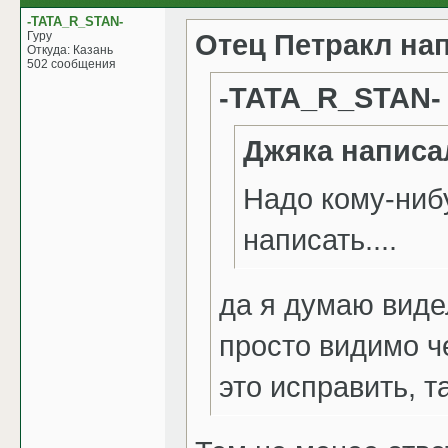
-TATA_R_STAN-
Отец Петракл на
Гуру
Откуда: Казань
502 сообщения
-TATA_R_STAN-
Джяка написа
Надо кому-ниб
написать....
да я думаю виде
просто видимо ч
это исправить, 