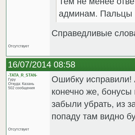
Тем не менее отв
админам. Пальцы б
Справедливые слова
Отсутствует
16/07/2014 08:58
-TATA_R_STAN-
Ошибку исправили! 
Гуру
Откуда: Казань
502 сообщения
конечно же, бонусы
забыли убрать, из з
попаду там видно б
Отсутствует