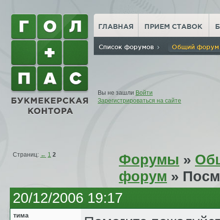
ГЛАВНАЯ
ПРИЕМ СТАВОК
Список форумов
Общий фору
Вы не зашли
Войти
Зарегистрироваться на сайте
Страниц:
←
1
2
Форумы
»
Об
форум
» Посм
20/12/2006 19:17
тима