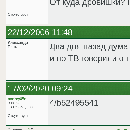
От куда дровишки? 
Отсутствует
22/12/2006 11:48
Александр
Два дня назад дума 
Гость
и по ТВ говорили о т
17/02/2020 09:24
andrey85n
4/b52495541
Знаток
130 сообщений
Отсутствует
Страниц:
←
1
2