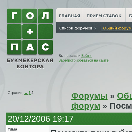
ГЛАВНАЯ
ПРИЕМ СТАВОК
Список форумов
Общий фору
Вы не зашли
Войти
Зарегистрироваться на сайте
Страниц:
←
1
2
Форумы
»
Об
форум
» Посм
20/12/2006 19:17
тима