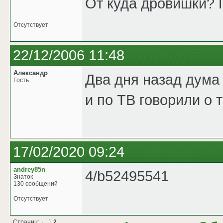
От куда дровишки? 
Отсутствует
22/12/2006 11:48
Александр
Два дня назад дума 
Гость
и по ТВ говорили о т
17/02/2020 09:24
andrey85n
4/b52495541
Знаток
130 сообщений
Отсутствует
Страниц:
←
1
2